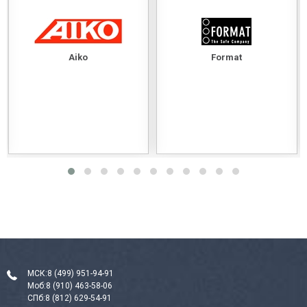
Aiko
Format
МСК:
8 (499) 951-94-91
Моб:
8 (910) 463-58-06
СПб:
8 (812) 629-54-91