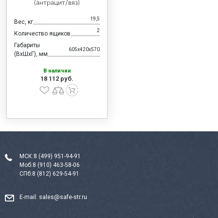
(антрацит/вяз)
19,5
Вес, кг
2
Количество ящиков
Габариты
605x420x570
(ВхШхГ), мм
В наличии
18 112 руб.
МСК:
8 (499) 951-94-91
Моб:
8 (910) 463-58-06
СПб:
8 (812) 629-54-91
E-mail:
sales@safe-str.ru