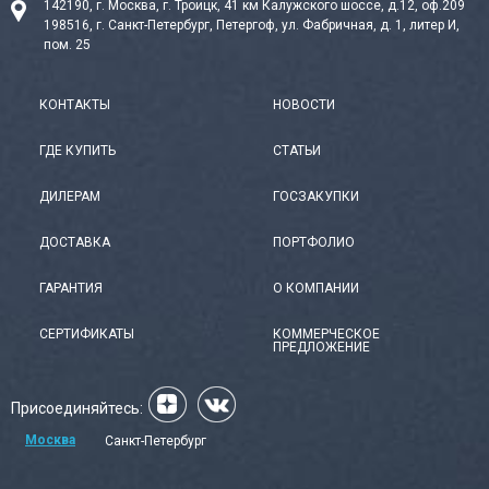
142190, г. Москва, г. Троицк, 41 км Калужского шоссе, д.12, оф.209
198516, г. Санкт-Петербург, Петергоф, ул. Фабричная, д. 1, литер И,
пом. 25
КОНТАКТЫ
НОВОСТИ
ГДЕ КУПИТЬ
СТАТЬИ
ДИЛЕРАМ
ГОСЗАКУПКИ
ДОСТАВКА
ПОРТФОЛИО
ГАРАНТИЯ
О КОМПАНИИ
СЕРТИФИКАТЫ
КОММЕРЧЕСКОЕ
ПРЕДЛОЖЕНИЕ
Присоединяйтесь:
Москва
Санкт-Петербург