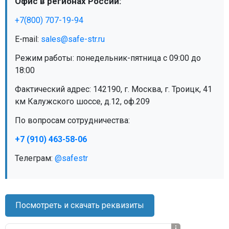
Офис в регионах России:
МЕДИЦИНСКАЯ МЕБЕЛЬ
+7(800) 707-19-94
E-mail:
sales@safe-str.ru
СИСТЕМЫ ХРАНЕНИЯ
Режим работы: понедельник-пятница с 09:00 до
18:00
ОФИСНАЯ МЕБЕЛЬ
Фактический адрес: 142190, г. Москва, г. Троицк, 41
км Калужского шоссе, д.12, оф.209
МЕБЕЛЬ ДЛЯ ДОМА
По вопросам сотрудничества:
+7 (910) 463-58-06
МЕБЕЛЬ ДЛЯ СТОЛОВЫХ
Телеграм:
@safestr
СТАЛЬНЫЕ ДВЕРИ
Посмотреть и скачать реквизиты