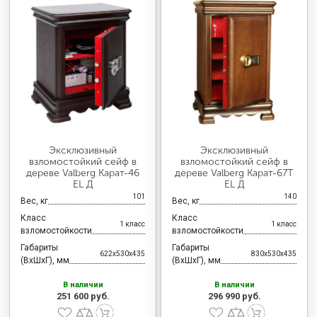
Эксклюзивный
Эксклюзивный
взломостойкий сейф в
взломостойкий сейф в
дереве Valberg Карат-46
дереве Valberg Карат-67T
EL Д
EL Д
101
140
Вес, кг
Вес, кг
Класс
Класс
1 класс
1 класс
взломостойкости
взломостойкости
Габариты
Габариты
622x530x435
830x530x435
(ВхШхГ), мм
(ВхШхГ), мм
В наличии
В наличии
251 600 руб.
296 990 руб.