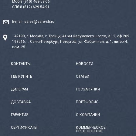
Моб:
8 (910) 463-58-06
СПб:
8 (812) 629-54-91
E-mail:
sales@safe-str.ru
142190, г. Москва, г. Троицк, 41 км Калужского шоссе, д.12, оф.209
198516, г. Санкт-Петербург, Петергоф, ул. Фабричная, д. 1, литер И,
пом. 25
КОНТАКТЫ
НОВОСТИ
ГДЕ КУПИТЬ
СТАТЬИ
ДИЛЕРАМ
ГОСЗАКУПКИ
ДОСТАВКА
ПОРТФОЛИО
ГАРАНТИЯ
О КОМПАНИИ
СЕРТИФИКАТЫ
КОММЕРЧЕСКОЕ
ПРЕДЛОЖЕНИЕ