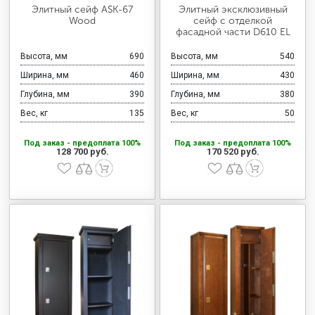
МЕДИЦИНСКАЯ МЕБЕЛЬ
Элитный сейф ASK-67
Элитный эксклюзивный
Wood
сейф с отделкой
фасадной части D610 EL
СИСТЕМЫ ХРАНЕНИЯ
Высота, мм
690
Высота, мм
540
Ширина, мм
460
Ширина, мм
430
Глубина, мм
390
Глубина, мм
380
ОФИСНАЯ МЕБЕЛЬ
Вес, кг
135
Вес, кг
50
Под заказ - предоплата 100%
Под заказ - предоплата 100%
128 700 руб.
170 520 руб.
МЕБЕЛЬ ДЛЯ ДОМА
МЕБЕЛЬ ДЛЯ СТОЛОВЫХ
СТАЛЬНЫЕ ДВЕРИ