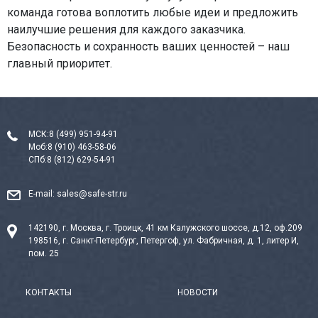
команда готова воплотить любые идеи и предложить
наилучшие решения для каждого заказчика.
Безопасность и сохранность ваших ценностей – наш
главный приоритет.
МСК:
8 (499) 951-94-91
Моб:
8 (910) 463-58-06
СПб:
8 (812) 629-54-91
E-mail:
sales@safe-str.ru
142190, г. Москва, г. Троицк, 41 км Калужского шоссе, д.12, оф.209
198516, г. Санкт-Петербург, Петергоф, ул. Фабричная, д. 1, литер И,
пом. 25
КОНТАКТЫ
НОВОСТИ