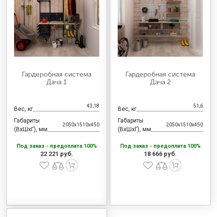
МЕДИЦИНСКАЯ МЕБЕЛЬ
СИСТЕМЫ ХРАНЕНИЯ
ОФИСНАЯ МЕБЕЛЬ
Гардеробная система
Гардеробная система
Дача 1
Дача 2
МЕБЕЛЬ ДЛЯ ДОМА
43,18
51,6
Вес, кг
Вес, кг
Габариты
Габариты
2050x1510x450
2050x1510x450
(ВхШхГ), мм
(ВхШхГ), мм
МЕБЕЛЬ ДЛЯ СТОЛОВЫХ
Под заказ - предоплата 100%
Под заказ - предоплата 100%
22 221 руб.
18 666 руб.
СТАЛЬНЫЕ ДВЕРИ