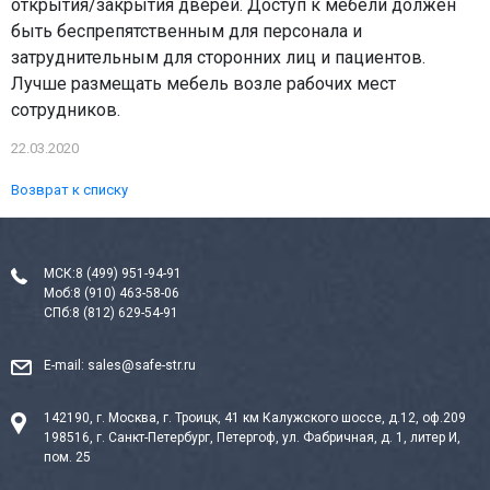
открытия/закрытия дверей. Доступ к мебели должен
быть беспрепятственным для персонала и
затруднительным для сторонних лиц и пациентов.
Лучше размещать мебель возле рабочих мест
сотрудников.
22.03.2020
Возврат к списку
МСК:
8 (499) 951-94-91
Моб:
8 (910) 463-58-06
СПб:
8 (812) 629-54-91
E-mail:
sales@safe-str.ru
142190, г. Москва, г. Троицк, 41 км Калужского шоссе, д.12, оф.209
198516, г. Санкт-Петербург, Петергоф, ул. Фабричная, д. 1, литер И,
пом. 25