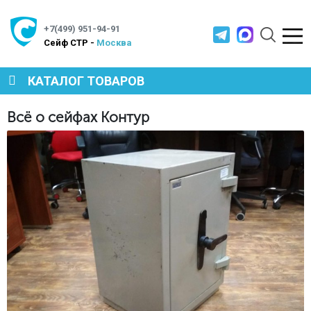
+7(499) 951-94-91
Cейф СТР -
Москва
КАТАЛОГ ТОВАРОВ
Всё о сейфах Контур
Главная
Полезная информация
Всё о сейфах Контур
СЕЙФЫ
МЕТАЛЛИЧЕСКАЯ МЕБЕЛЬ
МЕТАЛЛИЧЕСКИЕ СТЕЛЛАЖИ
ПРОИЗВОДСТВЕННАЯ МЕБЕЛЬ