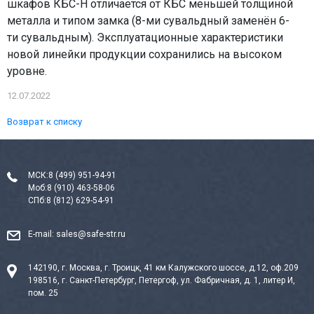
шкафов КБС-Н отличается от КБС меньшей толщиной
металла и типом замка (8-ми сувальдный заменён 6-
ти сувальдным). Эксплуатационные характеристики
новой линейки продукции сохранились на высоком
уровне.
12.07.2022
Возврат к списку
МСК:
8 (499) 951-94-91
Моб:
8 (910) 463-58-06
СПб:
8 (812) 629-54-91
E-mail:
sales@safe-str.ru
142190, г. Москва, г. Троицк, 41 км Калужского шоссе, д.12, оф.209
198516, г. Санкт-Петербург, Петергоф, ул. Фабричная, д. 1, литер И,
пом. 25