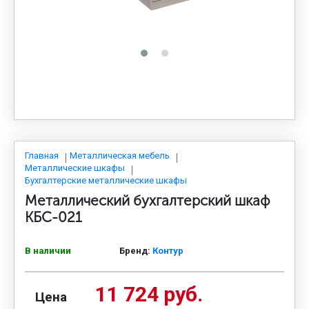
МЕДИЦИНСКАЯ МЕБЕЛЬ
СИСТЕМЫ ХРАНЕНИЯ
ОФИСНАЯ МЕБЕЛЬ
МЕБЕЛЬ ДЛЯ ДОМА
Главная
Металлическая мебель
Металлические шкафы
Бухгалтерские металлические шкафы
Металлический бухгалтерский шкаф
МЕБЕЛЬ ДЛЯ СТОЛОВЫХ
КБС-021
СТАЛЬНЫЕ ДВЕРИ
В наличии
Бренд:
Контур
11 724 руб.
Цена