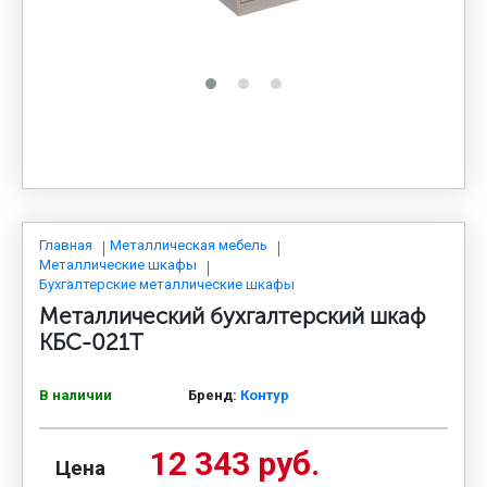
МЕДИЦИНСКАЯ МЕБЕЛЬ
СИСТЕМЫ ХРАНЕНИЯ
ОФИСНАЯ МЕБЕЛЬ
МЕБЕЛЬ ДЛЯ ДОМА
Главная
Металлическая мебель
Металлические шкафы
Бухгалтерские металлические шкафы
Металлический бухгалтерский шкаф
МЕБЕЛЬ ДЛЯ СТОЛОВЫХ
КБС-021Т
СТАЛЬНЫЕ ДВЕРИ
В наличии
Бренд:
Контур
12 343 руб.
Цена