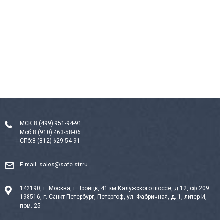
МСК:
8 (499) 951-94-91
Моб:
8 (910) 463-58-06
СПб:
8 (812) 629-54-91
E-mail:
sales@safe-str.ru
142190, г. Москва, г. Троицк, 41 км Калужского шоссе, д.12, оф.209
198516, г. Санкт-Петербург, Петергоф, ул. Фабричная, д. 1, литер И,
пом. 25