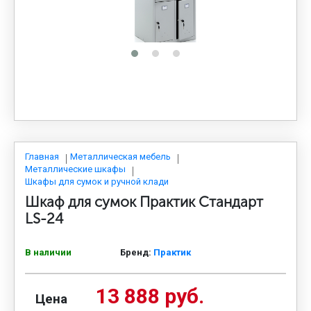
МЕДИЦИНСКАЯ МЕБЕЛЬ
СИСТЕМЫ ХРАНЕНИЯ
ОФИСНАЯ МЕБЕЛЬ
МЕБЕЛЬ ДЛЯ ДОМА
Главная
Металлическая мебель
Металлические шкафы
Шкафы для сумок и ручной клади
Шкаф для сумок Практик Стандарт
МЕБЕЛЬ ДЛЯ СТОЛОВЫХ
LS-24
СТАЛЬНЫЕ ДВЕРИ
В наличии
Бренд:
Практик
13 888 руб.
Цена