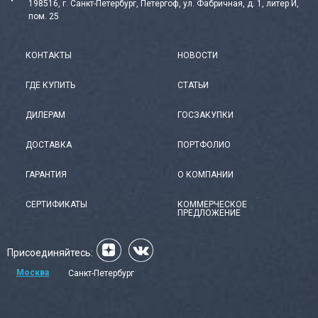
198516, г. Санкт-Петербург, Петергоф, ул. Фабричная, д. 1, литер И,
пом. 25
КОНТАКТЫ
НОВОСТИ
ГДЕ КУПИТЬ
СТАТЬИ
ДИЛЕРАМ
ГОСЗАКУПКИ
ДОСТАВКА
ПОРТФОЛИО
ГАРАНТИЯ
О КОМПАНИИ
СЕРТИФИКАТЫ
КОММЕРЧЕСКОЕ
ПРЕДЛОЖЕНИЕ
Присоединяйтесь:
Москва
Санкт-Петербург