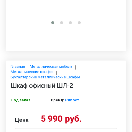
МЕДИЦИНСКАЯ МЕБЕЛЬ
СИСТЕМЫ ХРАНЕНИЯ
ОФИСНАЯ МЕБЕЛЬ
МЕБЕЛЬ ДЛЯ ДОМА
Главная
Металлическая мебель
Металлические шкафы
Бухгалтерские металлические шкафы
Шкаф офисный ШЛ-2
МЕБЕЛЬ ДЛЯ СТОЛОВЫХ
Под заказ
Бренд:
Рипост
СТАЛЬНЫЕ ДВЕРИ
5 990 руб.
Цена