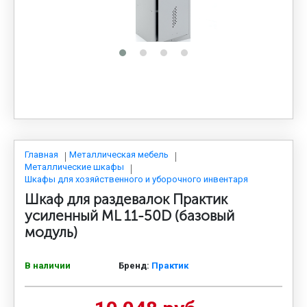
МЕДИЦИНСКАЯ МЕБЕЛЬ
СИСТЕМЫ ХРАНЕНИЯ
ОФИСНАЯ МЕБЕЛЬ
МЕБЕЛЬ ДЛЯ ДОМА
Главная
Металлическая мебель
Металлические шкафы
Шкафы для хозяйственного и уборочного инвентаря
Шкаф для раздевалок Практик
МЕБЕЛЬ ДЛЯ СТОЛОВЫХ
усиленный ML 11-50D (базовый
модуль)
СТАЛЬНЫЕ ДВЕРИ
В наличии
Бренд:
Практик