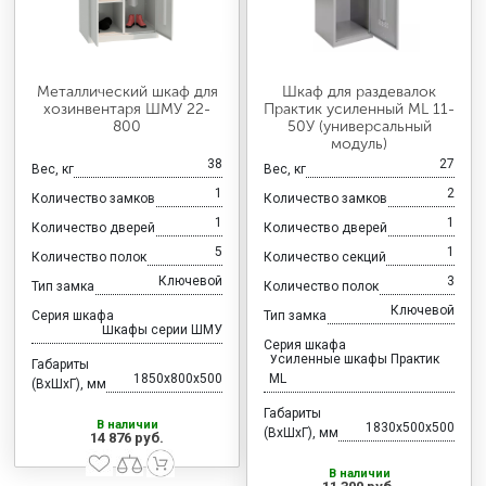
Металлический шкаф для
Шкаф для раздевалок
хозинвентаря ШМУ 22-
Практик усиленный ML 11-
800
50У (универсальный
модуль)
38
27
Вес, кг
Вес, кг
1
2
Количество замков
Количество замков
1
1
Количество дверей
Количество дверей
5
1
Количество полок
Количество секций
Ключевой
3
Тип замка
Количество полок
Ключевой
Серия шкафа
Тип замка
Шкафы серии ШМУ
Серия шкафа
Усиленные шкафы Практик
Габариты
1850x800x500
ML
(ВхШхГ), мм
Габариты
В наличии
1830x500x500
(ВхШхГ), мм
14 876 руб.
В наличии