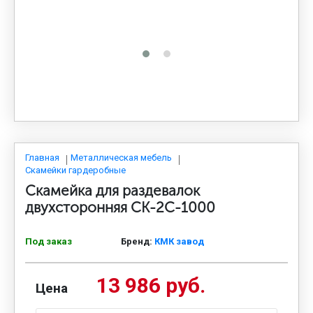
МЕДИЦИНСКАЯ МЕБЕЛЬ
СИСТЕМЫ ХРАНЕНИЯ
ОФИСНАЯ МЕБЕЛЬ
МЕБЕЛЬ ДЛЯ ДОМА
Главная
Металлическая мебель
Скамейки гардеробные
Скамейка для раздевалок
МЕБЕЛЬ ДЛЯ СТОЛОВЫХ
двухсторонняя CК-2C-1000
Под заказ
Бренд:
КМК завод
СТАЛЬНЫЕ ДВЕРИ
13 986 руб.
Цена