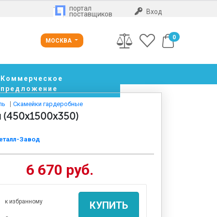
портал
Вход
поставщиков
0
МОСКВА
Коммерческое
предложение
ль
Скамейки гардеробные
 (450x1500x350)
еталл-Завод
6 670 руб.
к избранному
КУПИТЬ