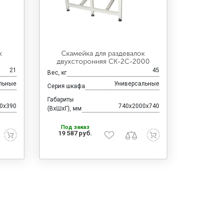
к
Скамейка для раздевалок
двухсторонняя CК-2C-2000
21
45
Вес, кг
льные
Универсальные
Серия шкафа
Габариты
0x390
740x2000x740
(ВхШхГ), мм
Под заказ
19 587 руб.