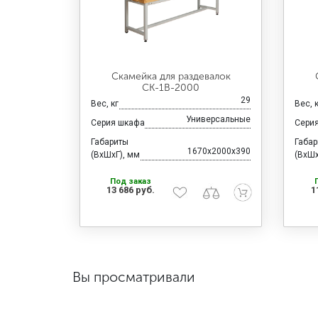
Скамейка для раздевалок
CК-1В-2000
29
Вес, кг
Вес, 
Универсальные
Серия шкафа
Сери
Габариты
Габа
1670x2000x390
(ВхШхГ), мм
(ВхШх
Под заказ
13 686 руб.
1
Вы просматривали