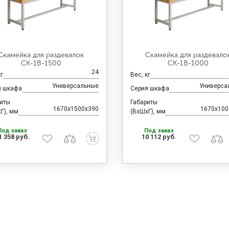
Скамейка для раздевалок
Скамейка для раздевало
CК-1В-1500
CК-1В-1000
24
кг
Вес, кг
Универсальные
Универса
я шкафа
Серия шкафа
риты
Габариты
1670x1500x390
1670x100
Г), мм
(ВхШхГ), мм
Под заказ
Под заказ
1 358 руб.
10 112 руб.