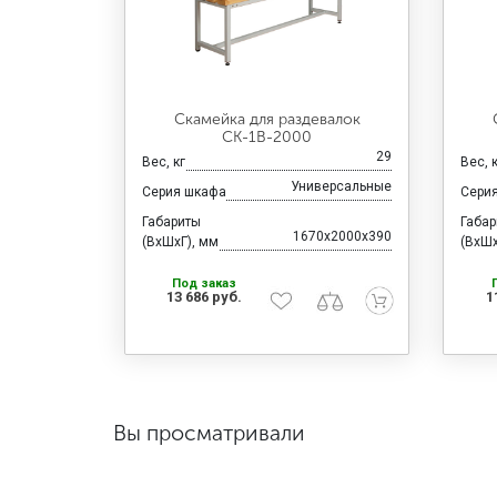
Скамейка для раздевалок
CК-1В-2000
29
Вес, кг
Вес, 
Универсальные
Серия шкафа
Сери
Габариты
Габа
1670x2000x390
(ВхШхГ), мм
(ВхШх
Под заказ
13 686 руб.
1
Вы просматривали