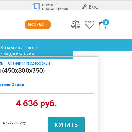
портал
Вход
поставщиков
0
МОСКВА
Коммерческое
предложение
ль
Скамейки гардеробные
 (450x800x350)
еталл-Завод
4 636 руб.
к избранному
КУПИТЬ