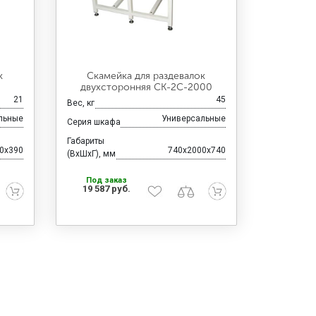
к
Скамейка для раздевалок
двухсторонняя CК-2C-2000
21
45
Вес, кг
льные
Универсальные
Серия шкафа
Габариты
0x390
740x2000x740
(ВхШхГ), мм
Под заказ
19 587 руб.