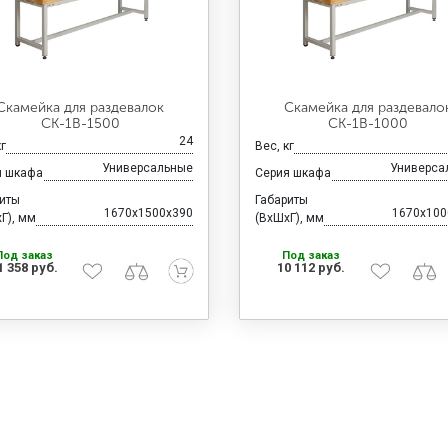
Скамейка для раздевалок
Скамейка для раздевало
CК-1В-1500
CК-1В-1000
24
кг
Вес, кг
Универсальные
Универса
я шкафа
Серия шкафа
риты
Габариты
1670x1500x390
1670x100
Г), мм
(ВхШхГ), мм
Под заказ
Под заказ
1 358 руб.
10 112 руб.