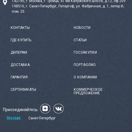
142190, г. Москва, г. Троицк, 41 км Калужского шоссе, д.12, оф.209
198516, г. Санкт-Петербург, Петергоф, ул. Фабричная, д. 1, литер И,
пом. 25
КОНТАКТЫ
НОВОСТИ
ГДЕ КУПИТЬ
СТАТЬИ
ДИЛЕРАМ
ГОСЗАКУПКИ
ДОСТАВКА
ПОРТФОЛИО
ГАРАНТИЯ
О КОМПАНИИ
СЕРТИФИКАТЫ
КОММЕРЧЕСКОЕ
ПРЕДЛОЖЕНИЕ
Присоединяйтесь:
Москва
Санкт-Петербург