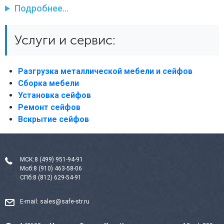
Подробнее...
Услуги и сервис:
Разгрузка металлической мебели и сейфов
Сборка мебели
Установка сейфов
Ремонт сейфов
Вскрытие сейфов
МСК:
8 (499) 951-94-91
Моб:
8 (910) 463-58-06
СПб:
8 (812) 629-54-91
E-mail:
sales@safe-str.ru