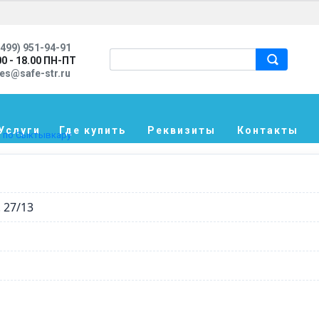
499) 951-94-91
00 - 18.00 ПН-ПТ
les@safe-str.ru
Услуги
Где купить
Реквизиты
Контакты
 по Сыктывкару
 27/13