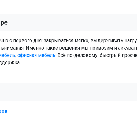
аре
чно с первого дня: закрываться мягко, выдерживать нагру
о внимания. Именно такие решения мы привозим и аккура
мебель
,
офисная мебель
. Всё по-деловому: быстрый просче
ддержка.
фов