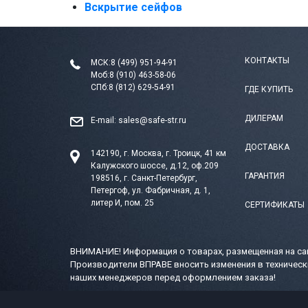
Вскрытие сейфов
КОНТАКТЫ
МСК:
8 (499) 951-94-91
Моб:
8 (910) 463-58-06
СПб:
8 (812) 629-54-91
ГДЕ КУПИТЬ
ДИЛЕРАМ
E-mail:
sales@safe-str.ru
ДОСТАВКА
142190, г. Москва, г. Троицк, 41 км
Калужского шоссе, д.12, оф.209
ГАРАНТИЯ
198516, г. Санкт-Петербург,
Петергоф, ул. Фабричная, д. 1,
литер И, пом. 25
СЕРТИФИКАТЫ
ВНИМАНИЕ! Информация о товарах, размещенная на сай
Производители ВПРАВЕ вносить изменения в техническ
наших менеджеров перед оформлением заказа!