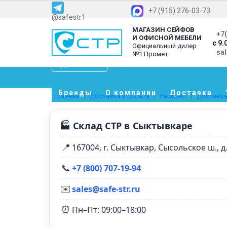
+7 (915) 276-03-73
@safestr1
МАГАЗИН СЕЙФОВ
+7(
И ОФИСНОЙ МЕБЕЛИ
с 9.
Официальный дилер
sa
№1 Промет
Каталог
Бренды
О компании
Доставка
Главная
Доставка и оплата
Регионы
Доставка
🏭 Склад СТР в Сыктывкаре
📍
167004, г. Сыктывкар, Сысольское ш., д.
📞
+7 (800) 707‑19‑94
✉️
sales@safe-str.ru
⏰
Пн–Пт: 09:00–18:00