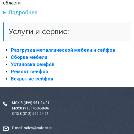
области.
Подробнее...
Услуги и сервис:
Разгрузка металлической мебели и сейфов
Сборка мебели
Установка сейфов
Ремонт сейфов
Вскрытие сейфов
МСК:
8 (499) 951-94-91
Моб:
8 (910) 463-58-06
СПб:
8 (812) 629-54-91
E-mail:
sales@safe-str.ru