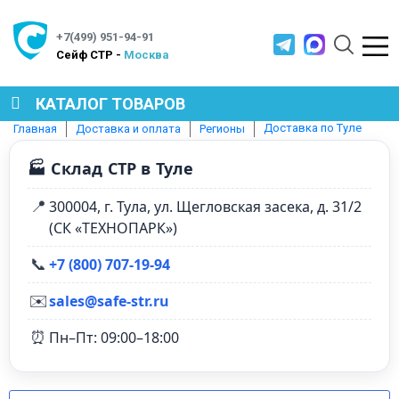
+7(499) 951-94-91
Cейф СТР -
Москва
КАТАЛОГ ТОВАРОВ
Доставка по Туле
Главная
Доставка и оплата
Регионы
СЕЙФЫ
🏭 Склад СТР в Туле
📍
300004, г. Тула, ул. Щегловская засека, д. 31/2
МЕТАЛЛИЧЕСКАЯ МЕБЕЛЬ
(СК «ТЕХНОПАРК»)
📞
+7 (800) 707‑19‑94
МЕТАЛЛИЧЕСКИЕ СТЕЛЛАЖИ
✉️
sales@safe-str.ru
⏰
Пн–Пт: 09:00–18:00
ПРОИЗВОДСТВЕННАЯ МЕБЕЛЬ