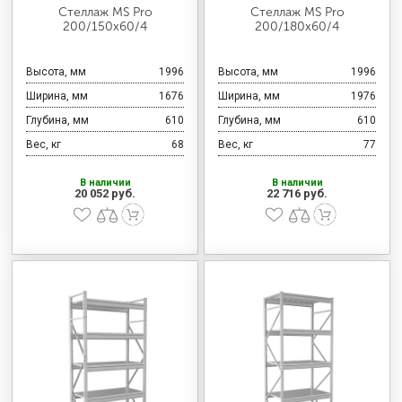
МЕДИЦИНСКАЯ МЕБЕЛЬ
Стеллаж MS Pro
Стеллаж MS Pro
200/150x60/4
200/180x60/4
СИСТЕМЫ ХРАНЕНИЯ
Высота, мм
1996
Высота, мм
1996
Ширина, мм
1676
Ширина, мм
1976
Глубина, мм
610
Глубина, мм
610
ОФИСНАЯ МЕБЕЛЬ
Вес, кг
68
Вес, кг
77
В наличии
В наличии
20 052 руб.
22 716 руб.
МЕБЕЛЬ ДЛЯ ДОМА
МЕБЕЛЬ ДЛЯ СТОЛОВЫХ
СТАЛЬНЫЕ ДВЕРИ