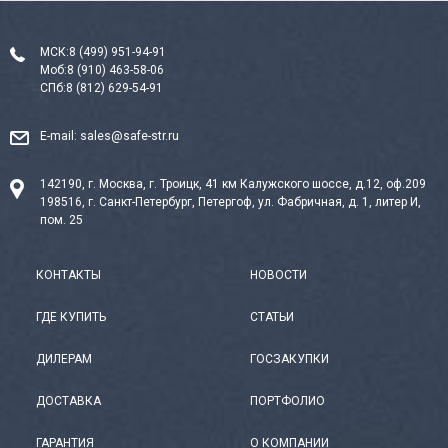
МСК:
8 (499) 951-94-91
Моб:
8 (910) 463-58-06
СПб:
8 (812) 629-54-91
E-mail:
sales@safe-str.ru
142190, г. Москва, г. Троицк, 41 км Калужского шоссе, д.12, оф.209
198516, г. Санкт-Петербург, Петергоф, ул. Фабричная, д. 1, литер И,
пом. 25
КОНТАКТЫ
НОВОСТИ
ГДЕ КУПИТЬ
СТАТЬИ
ДИЛЕРАМ
ГОСЗАКУПКИ
ДОСТАВКА
ПОРТФОЛИО
ГАРАНТИЯ
О КОМПАНИИ