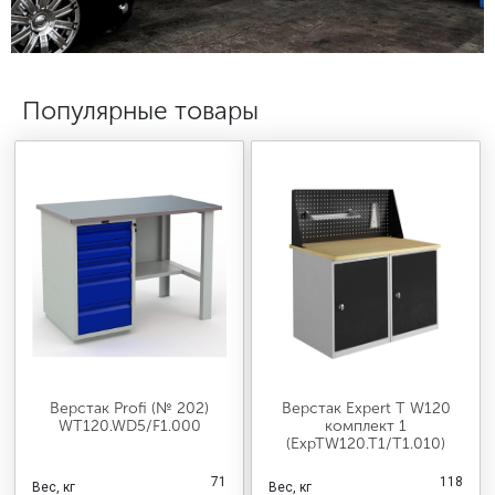
МЕДИЦИНСКАЯ МЕБЕЛЬ
СИСТЕМЫ ХРАНЕНИЯ
Популярные товары
ОФИСНАЯ МЕБЕЛЬ
МЕБЕЛЬ ДЛЯ ДОМА
МЕБЕЛЬ ДЛЯ СТОЛОВЫХ
СТАЛЬНЫЕ ДВЕРИ
Верстак Profi (№ 202)
Верстак Expert T W120
WT120.WD5/F1.000
комплект 1
(ExpTW120.T1/T1.010)
71
118
Вес, кг
Вес, кг