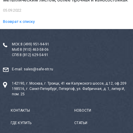
05.09.2022
Возврат к списку
МСК:
8 (499) 951-94-91
Моб:
8 (910) 463-58-06
СПб:
8 (812) 629-54-91
E-mail:
sales@safe-str.ru
142190, г. Москва, г. Троицк, 41 км Калужского шоссе, д.12, оф.209
198516, г. Санкт-Петербург, Петергоф, ул. Фабричная, д. 1, литер И,
пом. 25
КОНТАКТЫ
НОВОСТИ
ГДЕ КУПИТЬ
СТАТЬИ