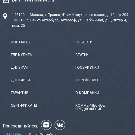
E-mail:
sales@safe-str.ru
142190, г. Москва, г. Троицк, 41 км Калужского шоссе, д.12, оф.209
198516, г. Санкт-Петербург, Петергоф, ул. Фабричная, д. 1, литер И,
пом. 25
КОНТАКТЫ
НОВОСТИ
ГДЕ КУПИТЬ
СТАТЬИ
ДИЛЕРАМ
ГОСЗАКУПКИ
ДОСТАВКА
ПОРТФОЛИО
ГАРАНТИЯ
О КОМПАНИИ
СЕРТИФИКАТЫ
КОММЕРЧЕСКОЕ
ПРЕДЛОЖЕНИЕ
Присоединяйтесь:
Москва
Санкт-Петербург