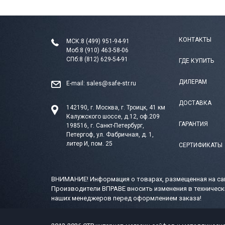
КОНТАКТЫ
МСК:
8 (499) 951-94-91
Моб:
8 (910) 463-58-06
СПб:
8 (812) 629-54-91
ГДЕ КУПИТЬ
ДИЛЕРАМ
E-mail:
sales@safe-str.ru
ДОСТАВКА
142190, г. Москва, г. Троицк, 41 км
Калужского шоссе, д.12, оф.209
ГАРАНТИЯ
198516, г. Санкт-Петербург,
Петергоф, ул. Фабричная, д. 1,
литер И, пом. 25
СЕРТИФИКАТЫ
ВНИМАНИЕ! Информация о товарах, размещенная на сай
Производители ВПРАВЕ вносить изменения в техническ
наших менеджеров перед оформлением заказа!