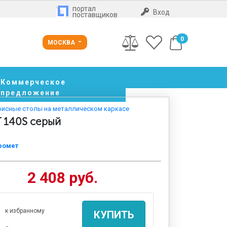
портал
Вход
поставщиков
0
МОСКВА
Коммерческое
предложение
исные столы на металлическом каркасе
 140S серый
ромет
2 408 руб.
к избранному
КУПИТЬ