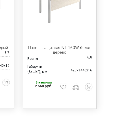
ерый
Панель защитная NT 160W белое
дерево
3,7
6,8
Вес, кг
40x16
Габариты
425x1440x16
(ВхШхГ), мм
В наличии
2 568 руб.