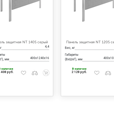
ель защитная NT 140S серый
Панель защитная NT 120S с
4,4
кг
Вес, кг
риты
Габариты
400x1240x16
400x10
Г), мм
(ВхШхГ), мм
В наличии
В наличии
 408 руб.
2 128 руб.