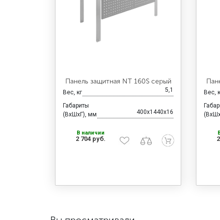
Панель защитная NT 160S серый
Пан
5,1
Вес, кг
Вес, 
Габариты
Габа
400x1440x16
(ВхШхГ), мм
(ВхШх
В наличии
2 704 руб.
2