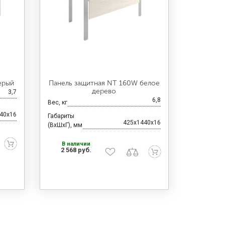
ерый
Панель защитная NT 160W белое
дерево
3,7
6,8
Вес, кг
40x16
Габариты
425x1440x16
(ВхШхГ), мм
В наличии
2 568 руб.