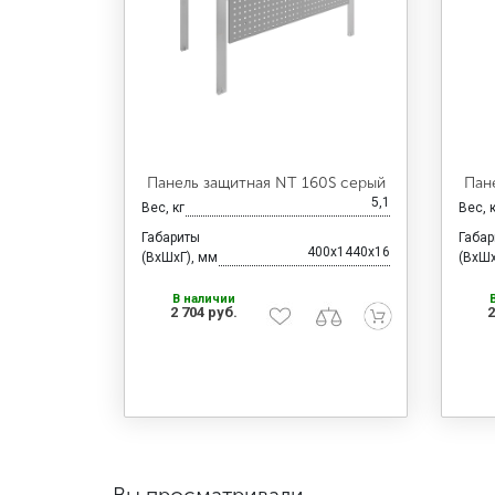
Панель защитная NT 160S серый
Пан
5,1
Вес, кг
Вес, 
Габариты
Габа
400x1440x16
(ВхШхГ), мм
(ВхШх
В наличии
2 704 руб.
2