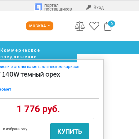
портал
Вход
поставщиков
0
МОСКВА
Коммерческое
предложение
исные столы на металлическом каркасе
T 140W темный орех
ромет
1 776 руб.
к избранному
КУПИТЬ