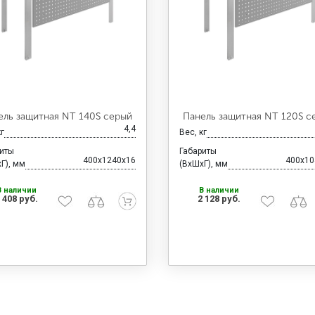
ель защитная NT 140S серый
Панель защитная NT 120S с
4,4
кг
Вес, кг
риты
Габариты
400x1240x16
400x10
Г), мм
(ВхШхГ), мм
В наличии
В наличии
 408 руб.
2 128 руб.