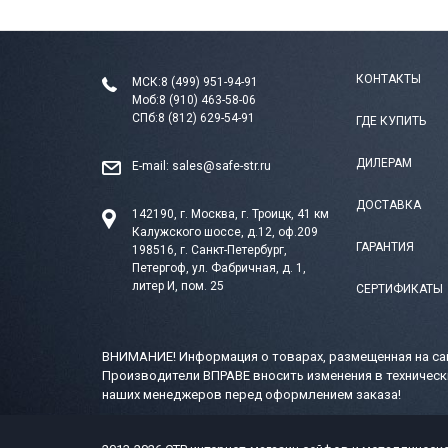
КОНТАКТЫ
МСК:
8 (499) 951-94-91
Моб:
8 (910) 463-58-06
СПб:
8 (812) 629-54-91
ГДЕ КУПИТЬ
ДИЛЕРАМ
E-mail:
sales@safe-str.ru
ДОСТАВКА
142190, г. Москва, г. Троицк, 41 км
Калужского шоссе, д.12, оф.209
ГАРАНТИЯ
198516, г. Санкт-Петербург,
Петергоф, ул. Фабричная, д. 1,
литер И, пом. 25
СЕРТИФИКАТЫ
ВНИМАНИЕ! Информация о товарах, размещенная на сай
Производители ВПРАВЕ вносить изменения в техническ
наших менеджеров перед оформлением заказа!