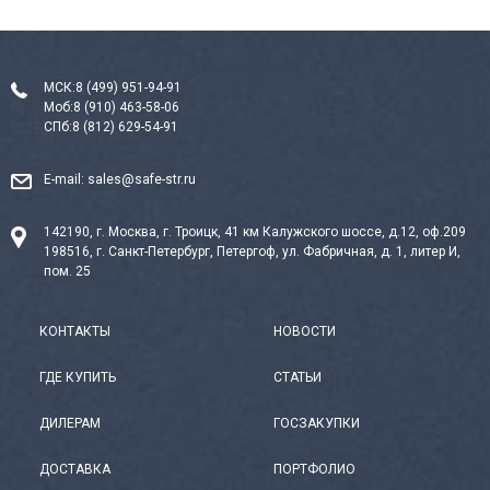
МСК:
8 (499) 951-94-91
Моб:
8 (910) 463-58-06
СПб:
8 (812) 629-54-91
E-mail:
sales@safe-str.ru
142190, г. Москва, г. Троицк, 41 км Калужского шоссе, д.12, оф.209
198516, г. Санкт-Петербург, Петергоф, ул. Фабричная, д. 1, литер И,
пом. 25
КОНТАКТЫ
НОВОСТИ
ГДЕ КУПИТЬ
СТАТЬИ
ДИЛЕРАМ
ГОСЗАКУПКИ
ДОСТАВКА
ПОРТФОЛИО