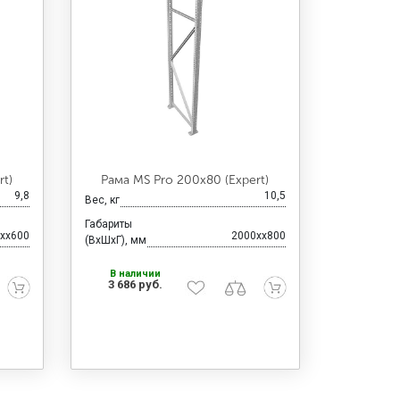
t)
Рама MS Pro 200х80 (Expert)
9,8
10,5
Вес, кг
Габариты
xx600
2000xx800
(ВхШхГ), мм
В наличии
3 686 руб.