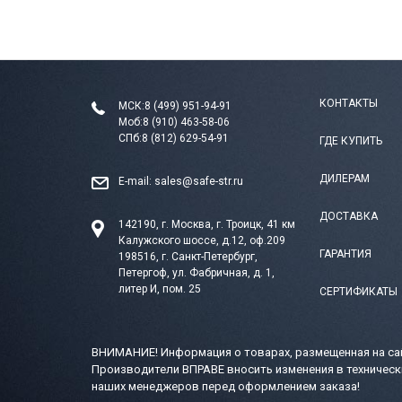
КОНТАКТЫ
МСК:
8 (499) 951-94-91
Моб:
8 (910) 463-58-06
СПб:
8 (812) 629-54-91
ГДЕ КУПИТЬ
ДИЛЕРАМ
E-mail:
sales@safe-str.ru
ДОСТАВКА
142190, г. Москва, г. Троицк, 41 км
Калужского шоссе, д.12, оф.209
ГАРАНТИЯ
198516, г. Санкт-Петербург,
Петергоф, ул. Фабричная, д. 1,
литер И, пом. 25
СЕРТИФИКАТЫ
ВНИМАНИЕ! Информация о товарах, размещенная на сай
Производители ВПРАВЕ вносить изменения в техническ
наших менеджеров перед оформлением заказа!