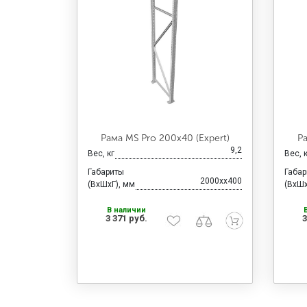
Рама MS Pro 200х40 (Expert)
Р
9,2
Вес, кг
Вес, 
Габариты
Габа
2000xx400
(ВхШхГ), мм
(ВхШх
В наличии
3 371 руб.
3