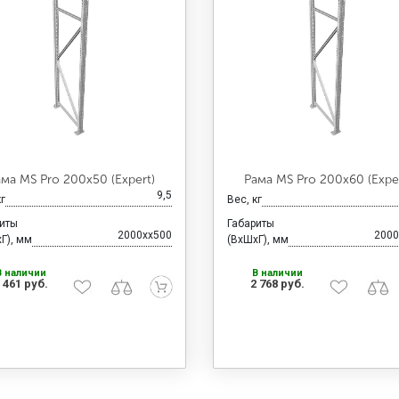
ама MS Pro 200х50 (Expert)
Рама MS Pro 200х60 (Exper
9,5
кг
Вес, кг
риты
Габариты
2000xx500
2000
Г), мм
(ВхШхГ), мм
В наличии
В наличии
 461 руб.
2 768 руб.