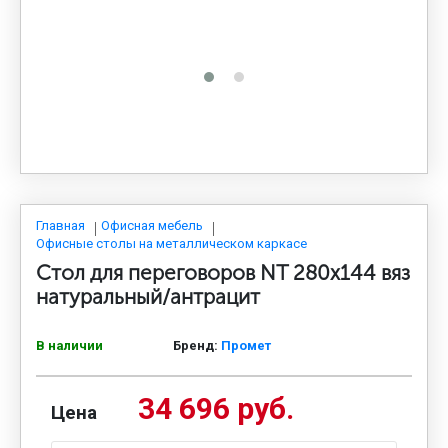
МЕДИЦИНСКАЯ МЕБЕЛЬ
СИСТЕМЫ ХРАНЕНИЯ
ОФИСНАЯ МЕБЕЛЬ
МЕБЕЛЬ ДЛЯ ДОМА
Главная
Офисная мебель
Офисные столы на металлическом каркасе
Стол для переговоров NT 280х144 вяз
МЕБЕЛЬ ДЛЯ СТОЛОВЫХ
натуральный/антрацит
В наличии
Бренд:
Промет
СТАЛЬНЫЕ ДВЕРИ
34 696 руб.
Цена