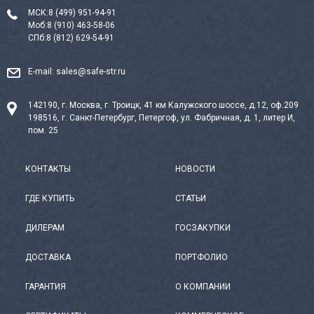
МСК:
8 (499) 951-94-91
Моб:
8 (910) 463-58-06
СПб:
8 (812) 629-54-91
E-mail:
sales@safe-str.ru
142190, г. Москва, г. Троицк, 41 км Калужского шоссе, д.12, оф.209
198516, г. Санкт-Петербург, Петергоф, ул. Фабричная, д. 1, литер И,
пом. 25
КОНТАКТЫ
НОВОСТИ
ГДЕ КУПИТЬ
СТАТЬИ
ДИЛЕРАМ
ГОСЗАКУПКИ
ДОСТАВКА
ПОРТФОЛИО
ГАРАНТИЯ
О КОМПАНИИ