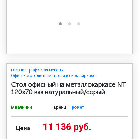
МЕДИЦИНСКАЯ МЕБЕЛЬ
СИСТЕМЫ ХРАНЕНИЯ
ОФИСНАЯ МЕБЕЛЬ
МЕБЕЛЬ ДЛЯ ДОМА
Главная
Офисная мебель
Офисные столы на металлическом каркасе
Стол офисный на металлокаркасе NT
МЕБЕЛЬ ДЛЯ СТОЛОВЫХ
120x70 вяз натуральный/серый
В наличии
Бренд:
Промет
СТАЛЬНЫЕ ДВЕРИ
11 136 руб.
Цена