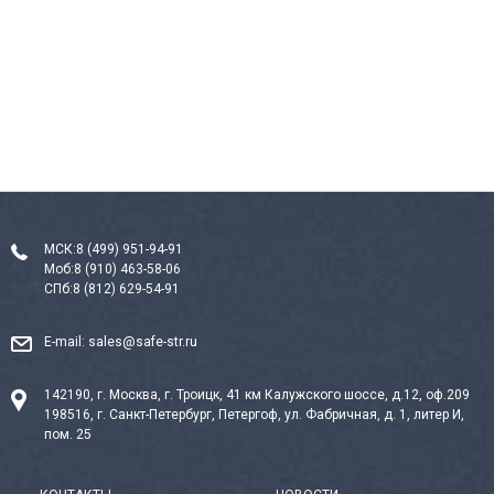
МСК:
8 (499) 951-94-91
Моб:
8 (910) 463-58-06
СПб:
8 (812) 629-54-91
E-mail:
sales@safe-str.ru
142190, г. Москва, г. Троицк, 41 км Калужского шоссе, д.12, оф.209
198516, г. Санкт-Петербург, Петергоф, ул. Фабричная, д. 1, литер И,
пом. 25