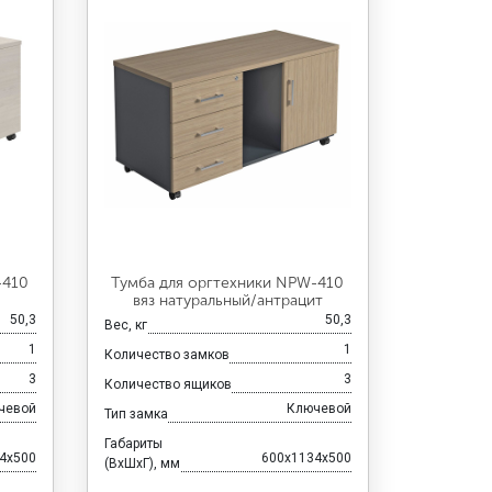
-410
Тумба для оргтехники NPW-410
вяз натуральный/антрацит
50,3
50,3
Вес, кг
1
1
Количество замков
3
3
Количество ящиков
чевой
Ключевой
Тип замка
Габариты
4x500
600x1134x500
(ВхШхГ), мм