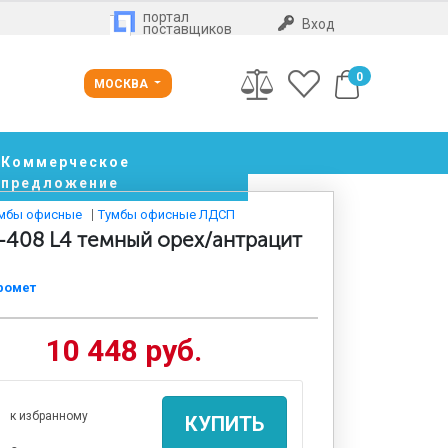
портал
Вход
поставщиков
0
МОСКВА
Коммерческое
предложение
мбы офисные
Тумбы офисные ЛДСП
-408 L4 темный орех/антрацит
ромет
10 448 руб.
к избранному
КУПИТЬ