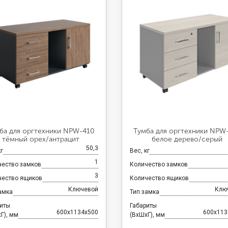
ба для оргтехники NPW-410
Тумба для оргтехники NPW
тёмный орех/антрацит
белое дерево/серый
50,3
кг
Вес, кг
1
чество замков
Количество замков
3
чество ящиков
Количество ящиков
Ключевой
Клю
амка
Тип замка
риты
Габариты
600x1134x500
600x113
Г), мм
(ВхШхГ), мм