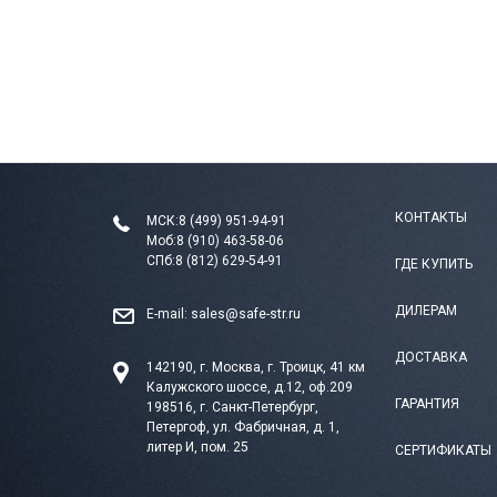
КОНТАКТЫ
МСК:
8 (499) 951-94-91
Моб:
8 (910) 463-58-06
СПб:
8 (812) 629-54-91
ГДЕ КУПИТЬ
ДИЛЕРАМ
E-mail:
sales@safe-str.ru
ДОСТАВКА
142190, г. Москва, г. Троицк, 41 км
Калужского шоссе, д.12, оф.209
ГАРАНТИЯ
198516, г. Санкт-Петербург,
Петергоф, ул. Фабричная, д. 1,
литер И, пом. 25
СЕРТИФИКАТЫ