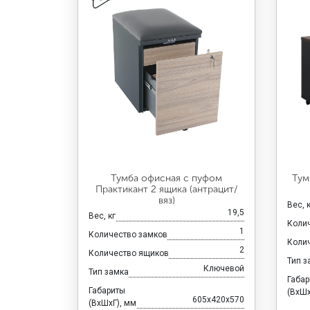
Тумба офисная с пуфом
Тум
Практикант 2 ящика (антрацит/
вяз)
Вес, 
19,5
Вес, кг
Коли
1
Количество замков
Коли
2
Количество ящиков
Тип з
Ключевой
Тип замка
Габа
Габариты
(ВхШх
605x420x570
(ВхШхГ), мм