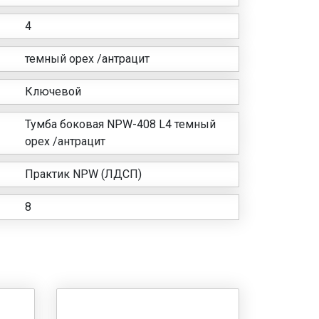
4
темный орех /антрацит
Ключевой
Тумба боковая NPW-408 L4 темный
орех /антрацит
Практик NPW (ЛДСП)
8