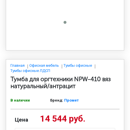
МЕДИЦИНСКАЯ МЕБЕЛЬ
СИСТЕМЫ ХРАНЕНИЯ
ОФИСНАЯ МЕБЕЛЬ
МЕБЕЛЬ ДЛЯ ДОМА
Главная
Офисная мебель
Тумбы офисные
Тумбы офисные ЛДСП
Тумба для оргтехники NPW-410 вяз
МЕБЕЛЬ ДЛЯ СТОЛОВЫХ
натуральный/антрацит
В наличии
Бренд:
Промет
СТАЛЬНЫЕ ДВЕРИ
14 544 руб.
Цена