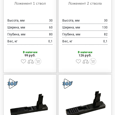
МЕДИЦИНСКАЯ МЕБЕЛЬ
Ложемент 1 ствол
Ложемент 2 ствола
СИСТЕМЫ ХРАНЕНИЯ
Высота, мм
30
Высота, мм
30
Ширина, мм
60
Ширина, мм
130
Глубина, мм
80
Глубина, мм
82
ОФИСНАЯ МЕБЕЛЬ
Вес, кг
0,1
Вес, кг
0,1
В наличии
В наличии
99 руб.
126 руб.
МЕБЕЛЬ ДЛЯ ДОМА
МЕБЕЛЬ ДЛЯ СТОЛОВЫХ
СТАЛЬНЫЕ ДВЕРИ