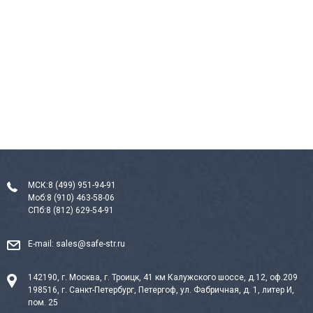
МСК:
8 (499) 951-94-91
Моб:
8 (910) 463-58-06
СПб:
8 (812) 629-54-91
E-mail:
sales@safe-str.ru
142190, г. Москва, г. Троицк, 41 км Калужского шоссе, д.12, оф.209
198516, г. Санкт-Петербург, Петергоф, ул. Фабричная, д. 1, литер И,
пом. 25